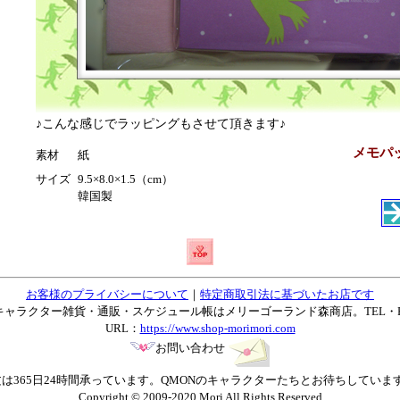
♪こんな感じでラッピングもさせて頂きます♪
メモパッド
素材
紙
サイズ
9.5×8.0×1.5（cm）
韓国製
お客様のプライバシーについて
｜
特定商取引法に基づいたお店です
ャラクター雑貨・通販・スケジュール帳はメリーゴーランド森商店。TEL・FAX07
URL：
https://www.shop-morimori.com
お問い合わせ
は365日24時間承っています。QMONのキャラクターたちとお待ちしていま
Copyright © 2009-2020 Mori All Rights Reserved