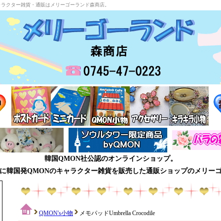
dile・キャラクター雑貨・通販はメリーゴーランド森商店。
韓国QMON社公認のオンラインショップ。
に韓国発QMONのキャラクター雑貨を販売した通販ショップのメリー
QMON's小物
メモパッドUmbrella Crocodile