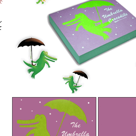
で
シ
て