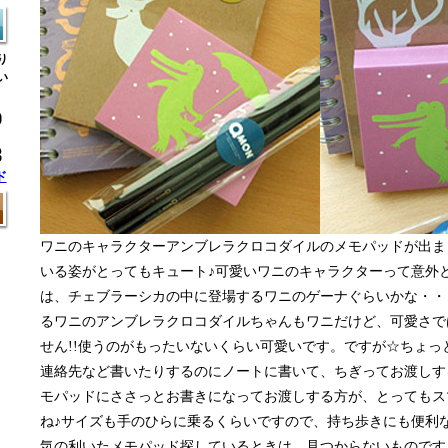
り
い
ド
ワニのキャラクターアンブレラクロコダイルのメモパッドが出ま
いる姿がとってもキュート♪可愛いワニのキャラクターって意外と
は、チェブラーシカの中に登場するワニのゲーナぐらいかな・・
るワニのアンブレラクロコダイルちゃんもワニだけど、可愛さで
せん!!使うのがもったいないくらい可愛いです。ですが☆ちょっ
連絡先など書いたりするのにノートに書いて、ちぎってお渡しす
モパッドにささっとお書きになってお渡しする方が、とってもス
ね♪サイズも手のひらに乗るくらいですので、持ち歩きにも便利
気の利いたメモパッド探しているときは、見つからないものです