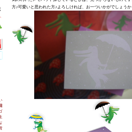
方♪可愛いと思われた方♪よろしければ、お一ついかがでしょうか
い
回
ゴ
生
な
貨