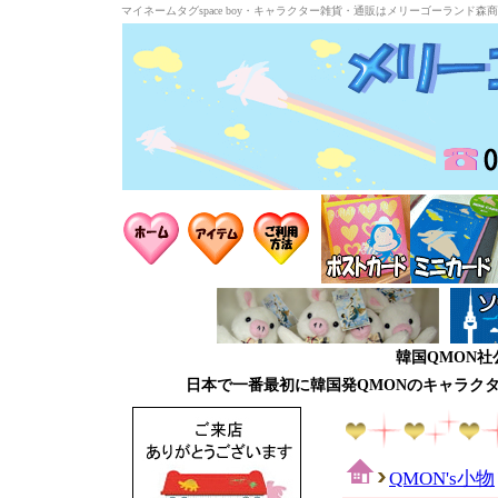
マイネームタグspace boy・キャラクター雑貨・通販はメリーゴーランド森
韓国QMON
日本で一番最初に韓国発QMONのキャラク
QMON's小物