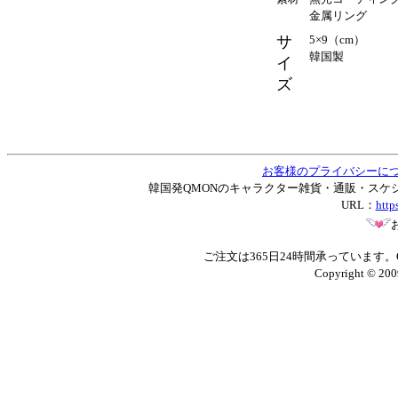
金属リング
サ
5×9（cm）
韓国製
イ
ズ
お客様のプライバシーに
韓国発QMONのキャラクター雑貨・通販・スケジュー
URL：
http
ご注文は365日24時間承っています
Copyright © 200