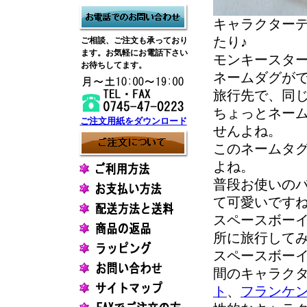
キャラクターデザ
たり♪
ご相談、ご注文も承っており
ます。お気軽にお電話下さい
モンキースタ
お待ちしてます。
ネームダグが
旅行先で、同
ちょっとネー
ご注文用紙をダウンロード
せんよね。
このネームタ
よね。
普段お使いの
て可愛いです
スペースボー
所に旅行して
スペースボー
間のキャラク
ト
、
フランケ