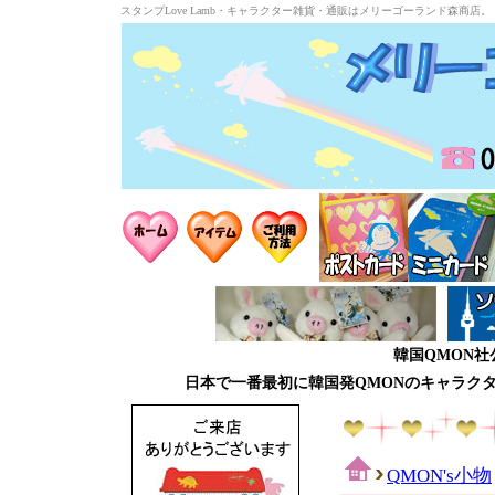
スタンプLove Lamb・キャラクター雑貨・通販はメリーゴーランド森商店。
韓国QMON
日本で一番最初に韓国発QMONのキャラク
QMON's小物