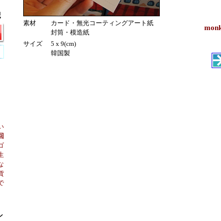
素材
カード・無光コーティングアート紙
mon
封筒・模造紙
サイズ
5 x 9(cm)
韓国製
い
回
ゴ
生
な
貨
で
シ