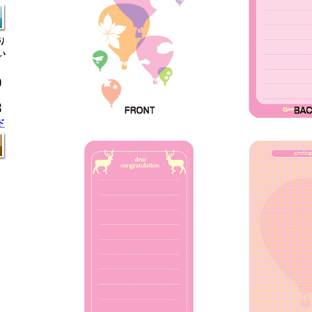
り
い
ド