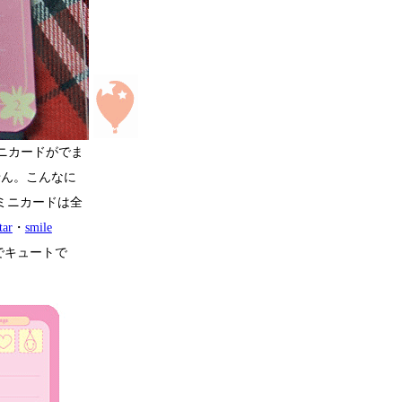
のミニカードがでま
せん。こんなに
ミニカードは全
tar
・
smile
でキュートで