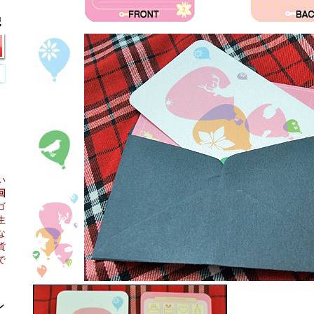
い
回
ゴ
生
な
貨
で
シ