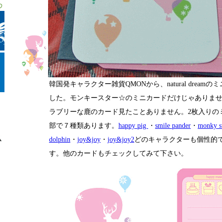
韓国発キャラクター雑貨QMONから、natural dream
した。モンキースター☆のミニカードだけじゃありま
ラブリーな鹿のカード見たことありません。2枚入りの
部で７種類あります。
happy pig
・
smile pander
・
monky s
dolphin
・
joy&joy
・
joy&joy2
どのキャラクターも個性的
す。他のカードもチェックしてみて下さい。