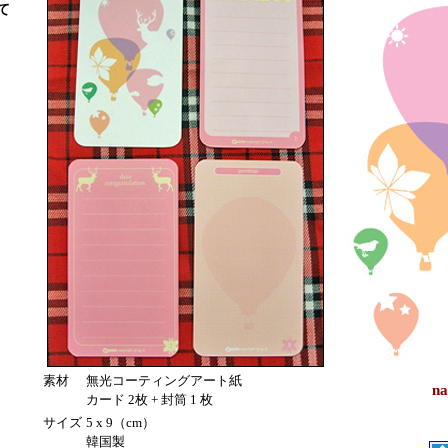
て
素材
無光コーティングアート紙
n
カード 2枚 + 封筒 1 枚
サイズ
5 x 9（cm）
韓国製