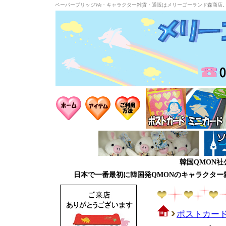
ペーパーブリッジWe・キャラクター雑貨・通販はメリーゴーランド森商店
韓国QMON
日本で一番最初に韓国発QMONのキャラクタ
ポストカー