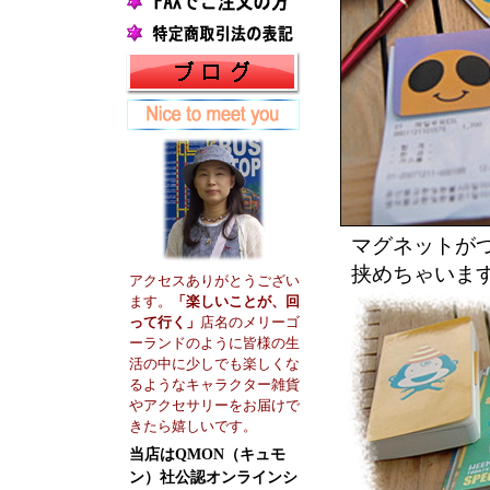
マグネットが
挟めちゃいま
アクセスありがとうござい
ます。
「楽しいことが、回
って行く」
店名のメリーゴ
ーランドのように皆様の生
活の中に少しでも楽しくな
るようなキャラクター雑貨
やアクセサリーをお届けで
きたら嬉しいです。
当店はQMON（キュモ
ン）社公認オンラインシ