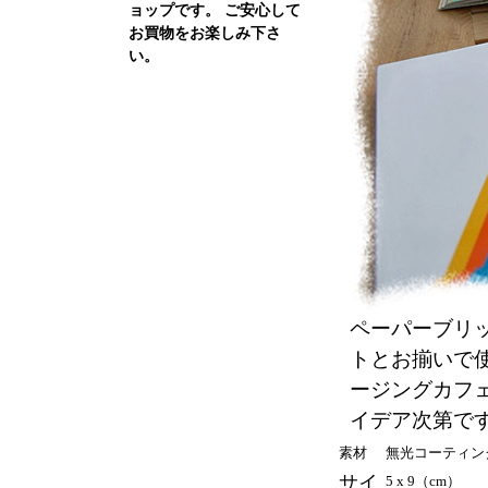
ョップです。 ご安心して
お買物をお楽しみ下さ
い。
ペーパーブリ
トとお揃いで
ージングカフ
イデア次第で
素材
無光コーティン
サイ
5 x 9（cm）