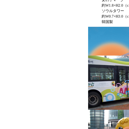
約W1.8×H2.0（
ソウルタワー
約W0.7×H3.0（
韓国製