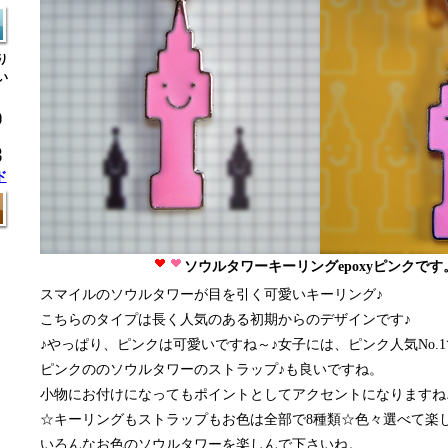
り
い
ド
ソウルタワーキーリングepoxyピンクです
スマイルのソウルタワーが目を引く可愛いキーリング♪
こちらのタイプは長く人気のある初期からのデザインです♪
♪やっぱり、ピンクは可愛いですね～♪女子には、ピンク人気No.
ピンクののソウルタワーのストラップ♪も良いですね。
小物にお付けになってもポイントとしてアクセントになりますね
☆キーリングもストラップもお色は全部で8種類☆色々選べて楽し
いろんなお色のソウルタワーを楽しんで下さいね。