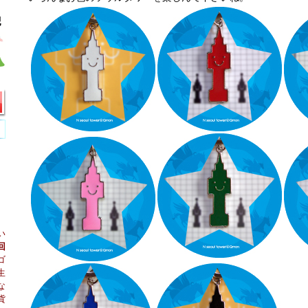
い
回
ゴ
生
な
貨