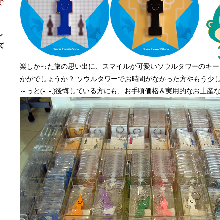
で
シ
て
楽しかった旅の思い出に、スマイルが可愛いソウルタワーのキー
かがでしょうか？ ソウルタワーでお時間がなかった方やもう少
～っと(-_-;)後悔している方にも、お手頃価格＆実用的なお土産