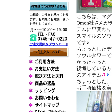
ご相談、ご注文も承っており
こちらは、マグ
ます。お気軽にお電話下さい
Qmon社さん
お待ちしてます。
テムに早変わり
スマイルのソウ
です♪
ご注文用紙をダウンロード
ちょっとしたデ
ソウルタワーで
かった～っと
後悔している方
のアイテム
ちょっとした、
お手頃価格＆実