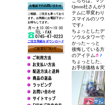
こちらは、マグ
Qmon社さん
テムに早変わり
ご相談、ご注文も承っており
ます。お気軽にお電話下さい
スマイルのソウ
お待ちしてます。
です♪
ちょっとしたデ
ソウルタワーで
ご注文用紙をダウンロード
かった～っと
後悔している方
のアイテム
ちょっとした、
お手頃価格＆実