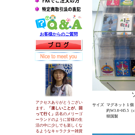
お客様からのご質問
アクセスありがとうござい
サイズ
マグネット１個
ます。
「楽しいことが、回
約W3.8×H5.5（
って行く」
店名のメリーゴ
韓国製
ーランドのように皆様の生
活の中に少しでも楽しくな
るようなキャラクター雑貨