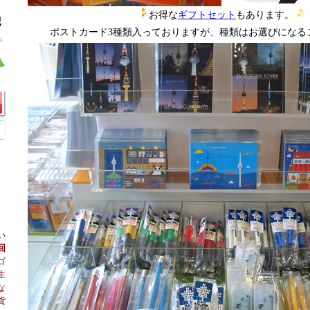
お得な
ギフトセット
もあります。
ポストカード3種類入っておりますが、種類はお選びになる
い
回
ゴ
生
な
貨