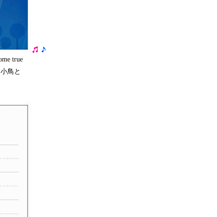
 true
る小鳥と
。