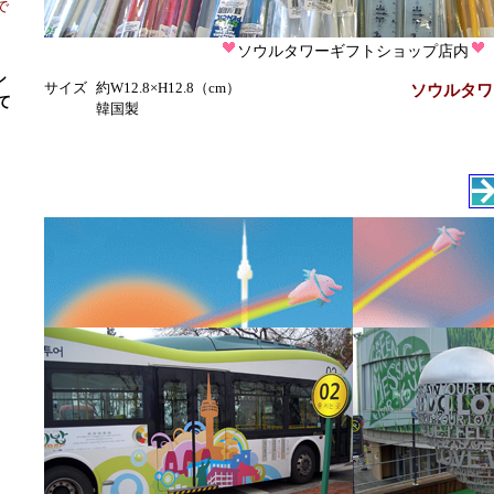
で
ソウルタワーギフトショップ店内
シ
サイズ
約W12.8×H12.8（cm）
ソウルタワ
て
韓国製