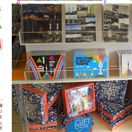
い
回
ゴ
生
な
貨