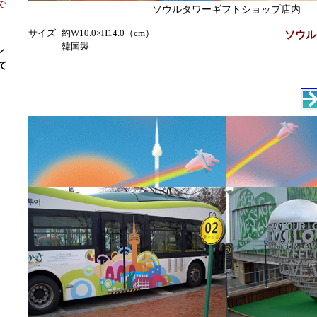
で
ソウルタワーギフトショップ店内
サイズ
約W10.0×H14.0（cm）
ソウル
韓国製
シ
て