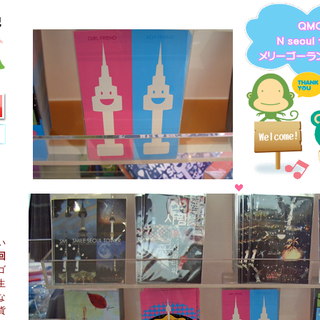
い
回
ゴ
生
な
貨