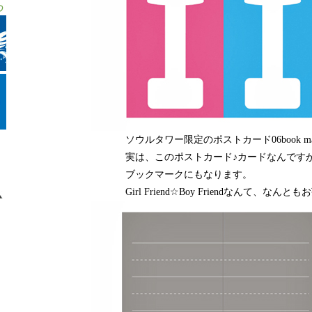
ソウルタワー限定のポストカード06book ma
実は、このポストカード♪カードなんです
ブックマークにもなります。
Girl Friend☆Boy Friendなんて、な