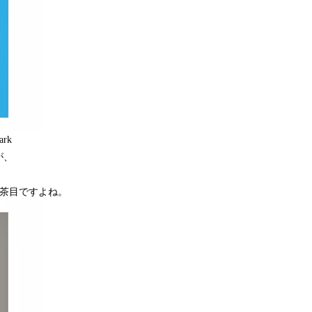
rk
が、
んともお茶目ですよね。