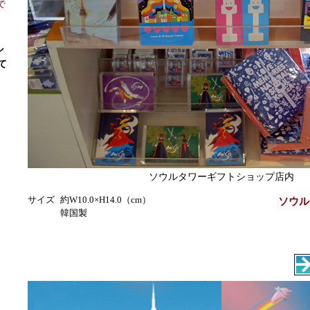
で
シ
て
ソウルタワーギフトショップ店内
サイズ
約W10.0×H14.0（cm）
ソウル
韓国製