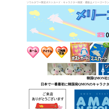
ソウルタワー限定ポストカード・キャラクター雑貨・通販はメリーゴーラ
韓国QMON
日本で一番最初に韓国発QMONのキャラク