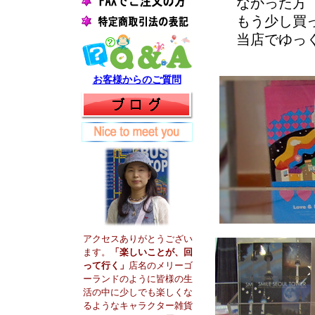
なかった方
もう少し買
当店でゆっ
お客様からのご質問
アクセスありがとうござい
ます。
「楽しいことが、回
って行く」
店名のメリーゴ
ーランドのように皆様の生
活の中に少しでも楽しくな
るようなキャラクター雑貨