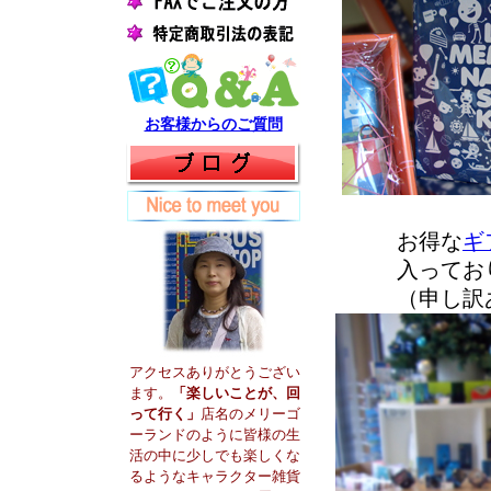
お客様からのご質問
お得な
ギ
入ってお
（申し訳
アクセスありがとうござい
ます。
「楽しいことが、回
って行く」
店名のメリーゴ
ーランドのように皆様の生
活の中に少しでも楽しくな
るようなキャラクター雑貨