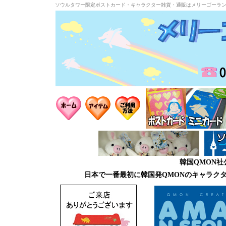
ソウルタワー限定ポストカード・キャラクター雑貨・通販はメリーゴーラ
韓国QMON
日本で一番最初に韓国発QMONのキャラク