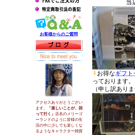
当
お客様からのご質問
お得な
ギフト
っております。
（申し訳ありま
アクセスありがとうござい
ます。
「楽しいことが、回
って行く」
店名のメリーゴ
ーランドのように皆様の生
活の中に少しでも楽しくな
るようなキャラクター雑貨