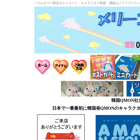
ソウルタワー限定ポストカード・キャラクター雑貨・通販はメリーゴーラ
韓国QMON
日本で一番最初に韓国発QMONのキャラク