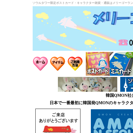
ソウルタワー限定ポストカード・キャラクター雑貨・通販はメリーゴーラ
韓国QMON
日本で一番最初に韓国発QMONのキャラク