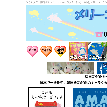
ソウルタワー限定ポストカード・キャラクター雑貨・通販はメリーゴーラ
韓国QMON
日本で一番最初に韓国発QMONのキャラク