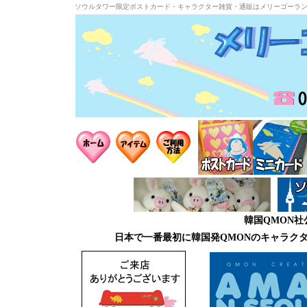
ソウルタワー限定ポストカード・キャラクター雑貨・通販はメリーゴーラ
韓国QMON
日本で一番最初に韓国発QMONのキャラク