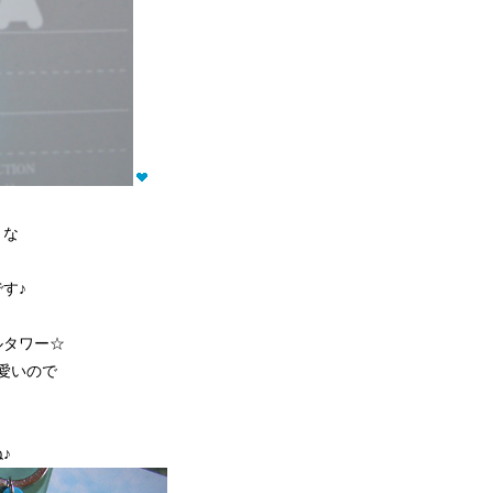
トな
す♪
ルタワー☆
愛いので
♪