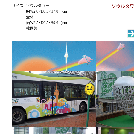
サイズ
ソウルタワー
ソウルタワ
約W2.0×D0.5×H7.0（cm）
全体
約W2.5×D0.5×H9.6（cm）
韓国製