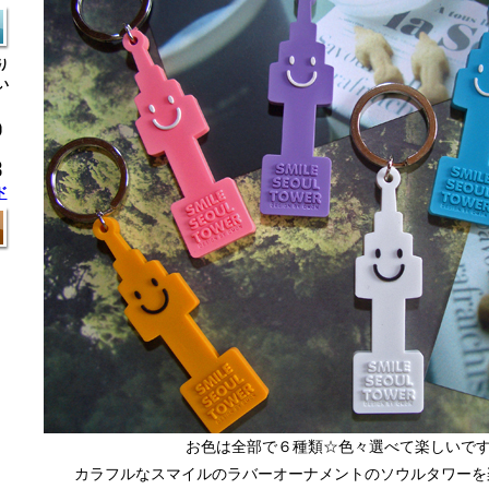
り
い
ド
お色は全部で６種類☆色々選べて楽しいです
カラフルなスマイルのラバーオーナメントのソウルタワーを