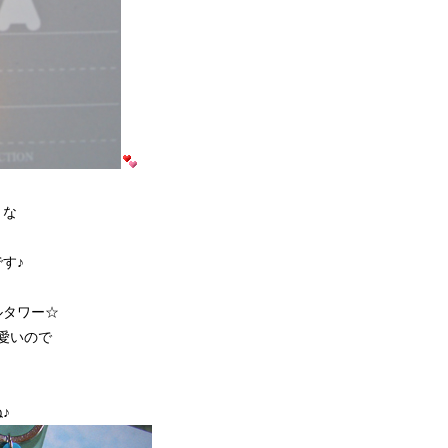
トな
す♪
ルタワー☆
愛いので
♪