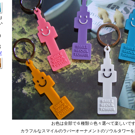
り
い
ド
お色は全部で６種類☆色々選べて楽しいです
カラフルなスマイルのラバーオーナメントのソウルタワーを