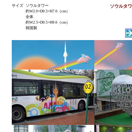
サイズ
ソウルタワー
ソウルタワ
約W2.0×D0.5×H7.0（cm）
全体
約W2.5×D0.5×H9.6（cm）
韓国製