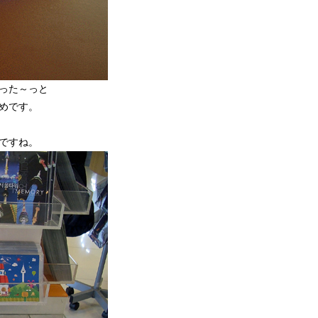
った～っと
めです。
ですね。