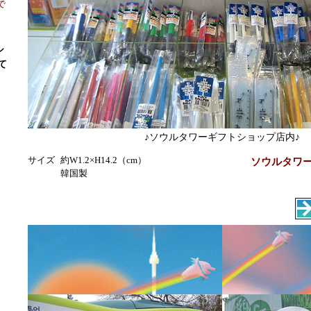
で
シ
て
♪ソウルタワーギフトショップ店内♪
サイズ
約W1.2×H14.2（cm）
ソウルタワー
韓国製