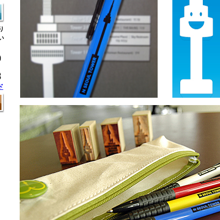
り
い
ド