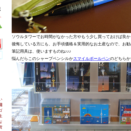
ソウルタワーでお時間がなかった方やもう少し買っておけば良か
後悔している方にも、お手頃価格＆実用的なお土産なので、お勧
筆記用具は、使いますものね♪♪♪
悩んだらこのシャープペンシルか
スマイルボールペン
のどちらか
い
回
ゴ
生
な
貨