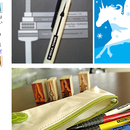
り
い
ド