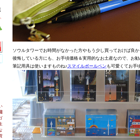
ソウルタワーでお時間がなかった方やもう少し買っておけば良か
後悔している方にも、お手頃価格＆実用的なお土産なので、お勧
筆記用具は使いますものね♪
スマイルボールペン
も可愛くてお手
い
回
ゴ
生
な
貨