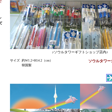
で
シ
て
♪ソウルタワーギフトショップ店内♪
サイズ
約W1.2×H14.2（cm）
ソウルタワーシ
韓国製