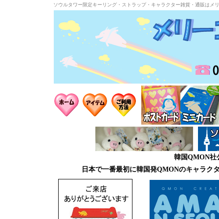
ソウルタワー限定キーリング・ストラップ・キャラクター雑貨・通販はメ
韓国QMON
日本で一番最初に韓国発QMONのキャラク