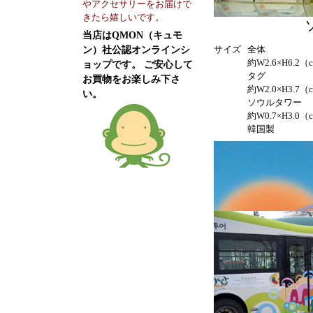
やアクセサリーをお届けで
きたら嬉しいです。
当店はQMON（キュモ
サイズ
全体
ン）社公認オンラインシ
約W2.6×H6.2（
ョップです。 ご安心して
タグ
お買物をお楽しみ下さ
約W2.0×H3.7（
い。
ソウルタワー
約W0.7×H3.0（
韓国製